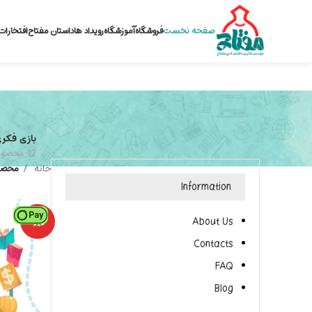
صفحه نخست
فروشگاه
آموزشگاه
رویداد ها
داستان مفتاح
افتخارات
بازی فکر
12 محصول
خانه
محصو
Information
ویژه
About Us
Contacts
FAQ
Blog