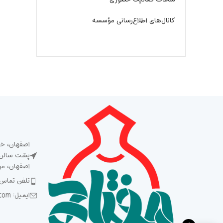
کانال‌های اطلاع‌رسانی مؤسسه
اصفهان، خی
پشت سالن ش
اصفهان، م
تلفن تماس: 5 93 92 92 2
ایمیل: Meftah1394@gmail.com