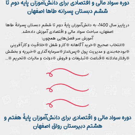
دوره سواد مالی و اقتصادی برای دانش‌آموزان پایه دوم تا
ششم دبستان پسرانه طاها اصفهان
در پاییز سال 1400، به دانش‌آموزان پایۀ دوم تا ششم دبستان پسرانۀ طاها
اصفهان، مباحث سواد مالی و اقتصادی آموزش داده‌شد.
آموزش سر فصل‌هایی همچون:
❇️انتخاب صحیح ❇️خرید آگاهانه ❇️کار و شغل ❇️خلاقیت و کارآفرینی
❇️بودجه‌بندی و مدیریت پول ❇️پس‌انداز ❇️سرمایه‌گذاری ❇️خیریه و بخشش
❇️رفتار عادلانه ❇️قناعت ❇️تبلیغات و فروش ❇️دولت و مالیات ❇️تحریم ❇️...
دوره سواد مالی و اقتصادی برای دانش‌آموزان پایۀ هفتم و
هشتم دبیرستان رواق اصفهان