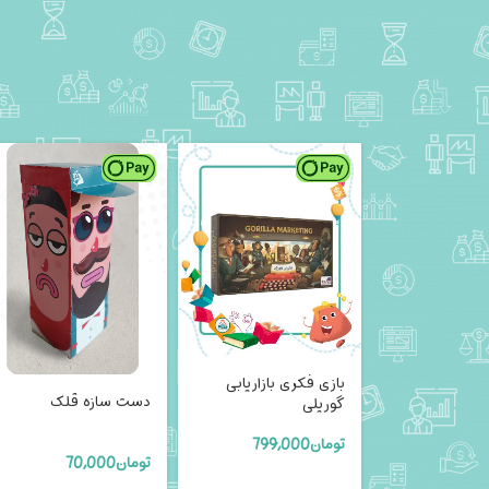
بازی فکری بازاریابی
دست سازه قلک
گوریلی
تومان
799,000
تومان
70,000