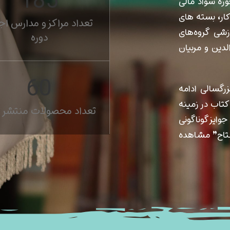
205
زه سواد مالی
کار، بسته های
تعداد مراکز و مدارس اج
زشی گروه‌های
دوره
لدین و مربیان
67
و تا بزرگسالی ادامه
 حدود 55 عنوان جلد کتاب در زمینه
تعداد محصولات منتشر 
وایز گوناگونی
فتاح” مشاهده