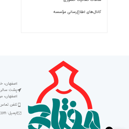
کانال‌های اطلاع‌رسانی مؤسسه
اصفهان، خی
پشت سالن ش
اصفهان، م
تلفن تماس: 5 93 92 92 2
ایمیل: Meftah1394@gmail.com