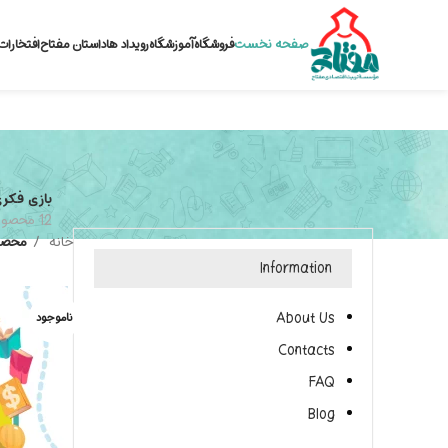
صفحه نخست
فروشگاه
آموزشگاه
رویداد ها
داستان مفتاح
افتخارات
بازی فکر
12 محصول
خانه
محصو
Information
About Us
ناموجود
Contacts
FAQ
Blog