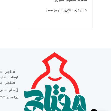
کانال‌های اطلاع‌رسانی مؤسسه
اصفهان، خی
پشت سالن ش
اصفهان، م
تلفن تماس: 5 93 92 92 2
ایمیل: Meftah1394@gmail.com