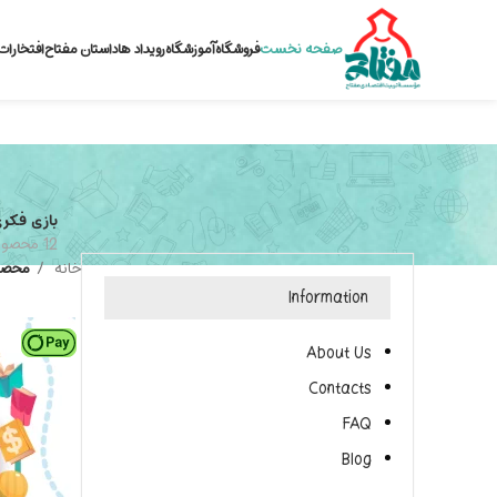
صفحه نخست
فروشگاه
آموزشگاه
رویداد ها
داستان مفتاح
افتخارات
بازی فکر
12 محصول
خانه
محصو
Information
About Us
Contacts
FAQ
Blog