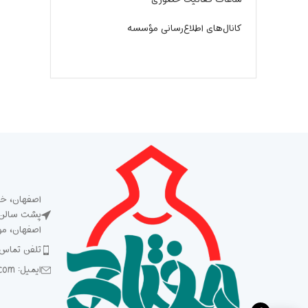
کانال‌های اطلاع‌رسانی مؤسسه
اصفهان، خی
پشت سالن ش
اصفهان، م
تلفن تماس: 5 93 92 92 2
ایمیل: Meftah1394@gmail.com