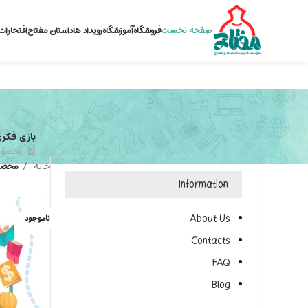
صفحه نخست
فروشگاه
آموزشگاه
رویداد ها
داستان مفتاح
افتخارات
بازی فکر
12 محصول
خانه
محصول 
Information
About Us
ناموجود
Contacts
FAQ
Blog