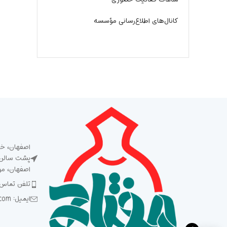
کانال‌های اطلاع‌رسانی مؤسسه
اصفهان، خی
پشت سالن ش
اصفهان، م
تلفن تماس: 5 93 92 92 2
ایمیل: Meftah1394@gmail.com