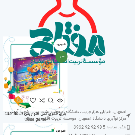
ناموجود
جدید
اصفهان، خیابان هزارجریب، دانشگاه اصفهان، پشت سالن شهید آوینی،
بازی فکری کش فلو ریس (cashflow
مرکز نوآوری دانشگاه اصفهان، موسسه تربیت اقتصادی مفتاح
race game)
تلفن تماس: 5 93 92 92 0902
تومان
1,500,000
عدد
ناموجود