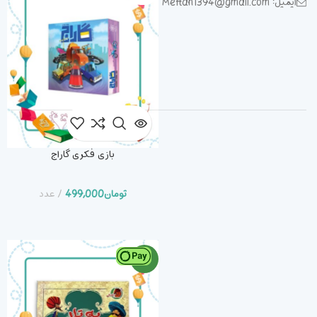
ایمیل: Meftah1394@gmail.com
بازی فکری گاراج
تومان
499,000
عدد
جدید