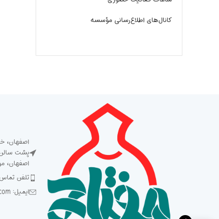
کانال‌های اطلاع‌رسانی مؤسسه
اصفهان، خی
پشت سالن ش
اصفهان، م
تلفن تماس: 5 93 92 92 2
ایمیل: Meftah1394@gmail.com