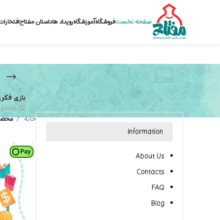
صفحه نخست
فروشگاه
آموزشگاه
رویداد ها
داستان مفتاح
افتخارات
بازی فکر
12 محصول
خانه
محصو
Information
About Us
Contacts
FAQ
Blog