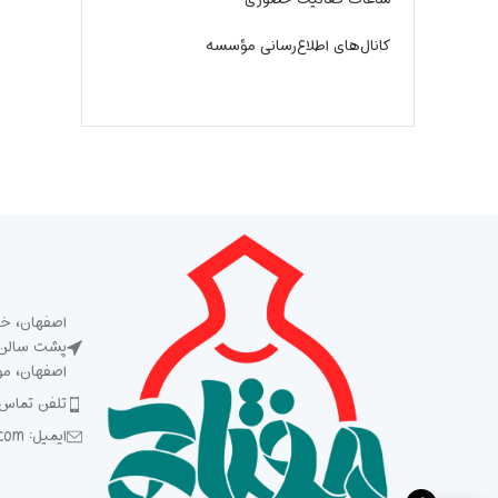
کانال‌های اطلاع‌رسانی مؤسسه
اصفهان، خی
پشت سالن ش
اصفهان، م
تلفن تماس: 5 93 92 92 2
ایمیل: Meftah1394@gmail.com