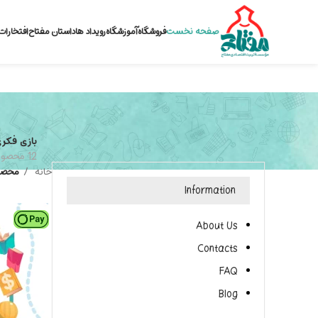
صفحه نخست
فروشگاه
آموزشگاه
رویداد ها
داستان مفتاح
افتخارات
بازی فکر
12 محصول
خانه
محصو
Information
About Us
Contacts
FAQ
Blog