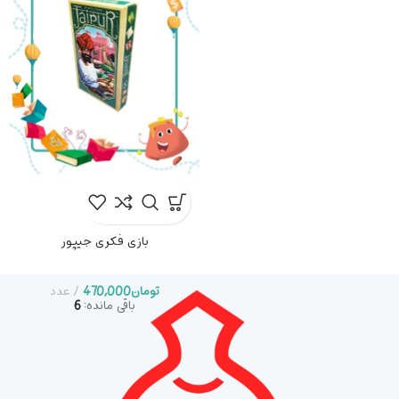
بازی فکری پولکی
تومان
649,000
عدد
باقی مانده:
1
بازی فکری جیپور
تومان
470,000
عدد
باقی مانده:
6