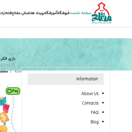
صفحه نخست
فروشگاه
آموزشگاه
رویداد ها
داستان مفتاح
افتخارات
بازی فکر
12 محصول
خانه
محصو
Information
About Us
Contacts
FAQ
Blog