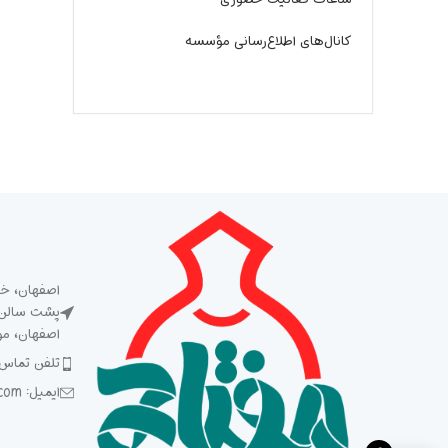
کانال‌های اطلاع‌رسانی مؤسسه
اصفهان، خی
پشت سالن ش
اصفهان، م
تلفن تماس: 5 93 92 92 2
ایمیل: Meftah1394@gmail.com