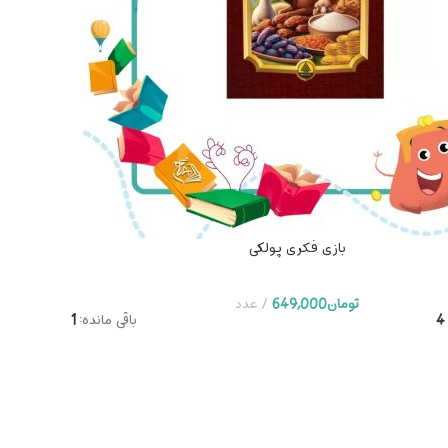
تومان
399,000
عدد
بازی فکری پولکی
تومان
649,000
عدد
4
باقی مانده:
1