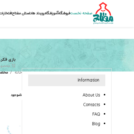
صفحه نخست
فروشگاه
آموزشگاه
رویداد ها
داستان مفتاح
افتخارات
بازی فکر
12 محصول
خانه
محصو
Information
About Us
ناموجود
Contacts
FAQ
Blog