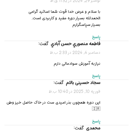
نوامبر 29, 2024 در 11:32 ق.ظ
با سلام و عرض خدا قوت شما اساتید گرامی
الحمدلله بسیار دوره مفید و کاربردی است.
بسیار سپاسگزارم
پاسخ
فاطمه منصوري حسن آبادي
گفت:
دسامبر 4, 2024 در 2:33 ب.ظ
نیازبه آموزش سوادمالی دارم
پاسخ
سجاد حسینی بالام
گفت:
فوریه 10, 2025 در 10:40 ب.ظ
این دوره همچون بذر امیدی ست در خاک حاصل خیز وطن
🇮🇷
پاسخ
محمدی
گفت: