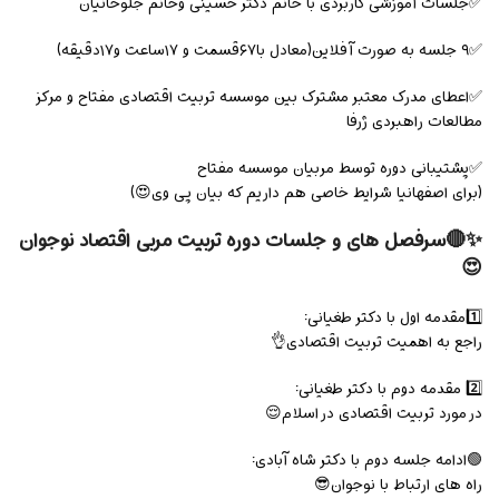
✅جلسات آموزشی کاربردی با خانم دکتر حسینی وخانم جلوخانیان
✅۹ جلسه به صورت آفلاین(معادل با۶۷قسمت و ۱۷ساعت و۱۷دقیقه)
✅اعطای مدرک معتبر مشترک بین موسسه تربیت اقتصادی مفتاح و مرکز
مطالعات راهبردی ژرفا
✅پشتیبانی دوره توسط مربیان موسسه مفتاح
(برای اصفهانیا شرایط خاصی هم داریم که بیان پی وی😍)
✨🔴سرفصل های و جلسات دوره تربیت مربی اقتصاد نوجوان
😍
1️⃣مقدمه اول با دکتر طغیانی:
راجع به اهمیت تربیت اقتصادی👌
2️⃣ مقدمه دوم با دکتر طغیانی:
در مورد تربیت اقتصادی در اسلام😌
🟢ادامه جلسه دوم با دکتر شاه آبادی:
راه های ارتباط با نوجوان😎