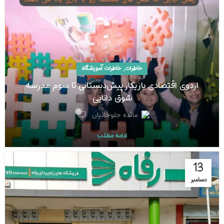
,
خاطرات
خاطرات آموزشگاه
اردوی اقتصادی بازیکار پیش‌دبستانی تا سوم مدرسه
شوق دانایی
0
مائده جلوخانیان
ادامه مطلب
13
دسامبر