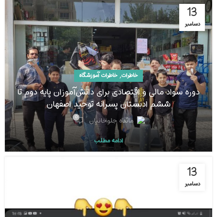
13
دسامبر
,
خاطرات
خاطرات آموزشگاه
دوره سواد مالی و اقتصادی برای دانش‌آموزان پایه دوم تا
ششم ادبستان پسرانه توحید اصفهان
0
مائده جلوخانیان
ادامه مطلب
13
دسامبر