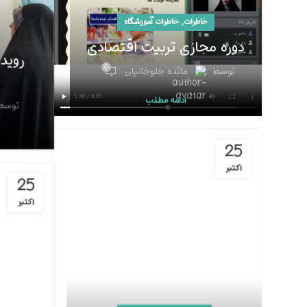
,
خاطرات
خاطرات آموزشگاه
دوره مجازی تربیت اقتصادی
روید
0
توسط
مائده جلوخانیان
ادامه مطلب
توسط
25
اکتبر
25
اکتبر