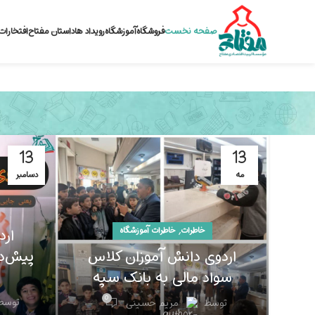
صفحه نخست
فروشگاه
آموزشگاه
رویداد ها
داستان مفتاح
افتخارات
13
13
مه
دسامبر
ارد
,
خاطرات
خاطرات آموزشگاه
پیش‌د
اردوی دانش آموزان کلاس
سواد مالی به بانک سپه
0
توسط
توسط
مریم حسینی