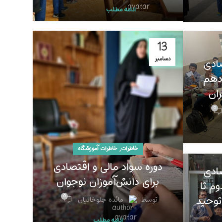
ادامه مطلب
13
دسامبر
صادی
 دهم
ان
0
,
خاطرات
خاطرات آموزشگاه
دوره سواد مالی و اقتصادی
صادی
برای دانش‌آموزان نوجوان
وم تا
توحید
0
توسط
مائده جلوخانیان
ادامه مطلب