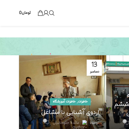
تومان
0
13
دسامبر
,
خاطرات
خاطرات آموزشگاه
ا ششم
اردوی آشنایی با مشاغل
0
0
توسط
مائده جلوخانیان