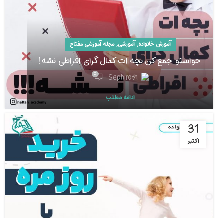
,
,
آموزش خانواده
آموزشی
مجله آموزشی مفتاح
حواستو جمع کن بچه ات کمال گرای افراطی نشه!
0
Sephiroth
ادامه مطلب
31
اکتبر