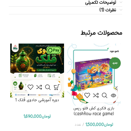
توضیحات تکمیلی
نظرات (1)
محصولات مرتبط
ناموجود
جدید
دوره آموزشی جادوی قلک 1
دو
بازی فکری کش فلو ریس
(cashflow race game)
تومان
1,690,000
تومان
1,500,000
عدد