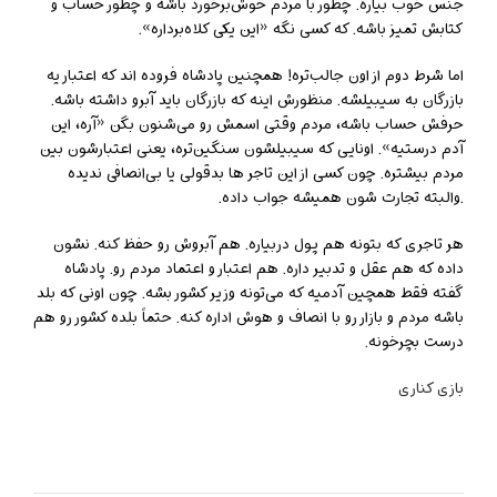
جنس خوب بیاره. چطور با مردم خوش‌برخورد باشه و چطور حساب و
کتابش تمیز باشه. که کسی نگه «این یکی کلاه‌برداره».
اما شرط دوم از اون جالب‌تره! همچنین پادشاه فروده اند که اعتبار یه
بازرگان به سیبیلشه. منظورش اینه که بازرگان باید آبرو داشته باشه.
حرفش حساب باشه، مردم وقتی اسمش رو می‌شنون بگن «آره، این
آدم درستیه». اونایی که سیبیلشون سنگین‌تره، یعنی اعتبارشون بین
مردم بیشتره. چون کسی از این تاجر ها بدقولی یا بی‌انصافی ندیده
.والبته تجارت شون همیشه جواب داده.
هر تاجری که بتونه هم پول دربیاره. هم آبروش رو حفظ کنه. نشون
داده که هم عقل و تدبیر داره. هم اعتبار و اعتماد مردم رو. پادشاه
گفته فقط همچین آدمیه که می‌تونه وزیر کشور بشه. چون اونی که بلد
باشه مردم و بازار رو با انصاف و هوش اداره کنه. حتماً بلده کشور رو هم
درست بچرخونه.
بازی کناری