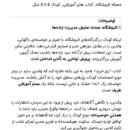
دسته:
فروشگاه
,
کتاب های آموزشی
,
کودک 6 تا 9 سال
توضیحات
👈🏻
فروشگاه، صحنه نمایش مدیریت اراده‌ها
اینکه کودک در گذرگاه‌های فروشگاه، با اصرار بر خواسته‌ای ناگهانی،
والدین را در مقابل دوراهی صبر و تسلیم قرار می‌دهد، حکایتی مکرر
است. این لحظات، بیش از آنکه نبرد اراده‌ها باشند، محک آزمون
آموزش بزرگتری‌اند:
پرورش توانایی به تأخیر انداختن لذت
.
کتاب «روز خرید» شاید به این نکته اشاره کند که والدین نباید در برابر
موج احساسات کودک، پل‌های منطق خود را به آتش بکشند. مدیریت
خواسته، یک «نه» خشک و خالی نیست، بلکه یک
بستر آموزشی
ظریف
است.
والدین، با نگاهی آگاهانه، باید پیش از ورود به این میدان، انتظارات را
چونان دیواری شفاف بنا کنند. در لحظه وقوع بحران، باید ابتدا با
همدلیِ خونسردانه
، موج کودک را درک کرد، اما قاطعانه بر سر اصل
توافق اولیه ایستاد. سکوت هوشمندانه و تغییر مسیر تمرکز، اغلب از
تکرار کلامی بی‌حاصل جلوگیری می‌کند.