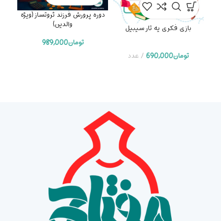
دوره پرورش فرزند ثروتساز (ویژه
والدین)
بازی فکری یه تار سیبیل
دوره
تومان
989,000
تومان
690,000
عدد