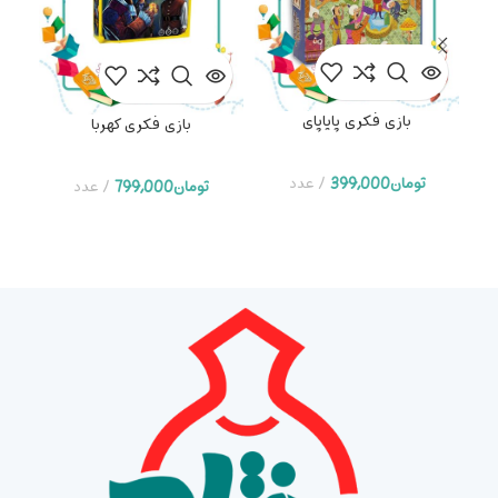
بازی فکری پایاپای
بس
بازی فکری کهربا
تومان
399,000
عدد
تومان
799,000
عدد