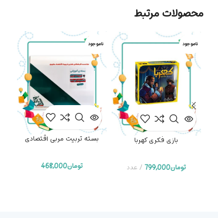
محصولات مرتبط
ناموجود
ناموجود
حراج
جدید
دوره
بسته تربیت مربی اقتصادی
بازی فکری کهربا
توما
تومان
468,000
تومان
799,000
عدد