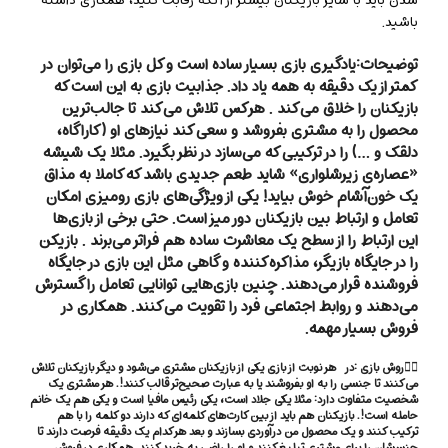
شدن باید با سایر بازیکنان بیشتر از آنکه رقابت کنید، همکاری داشته
باشید.
توضیحات:
یادگیری بازی بسیار ساده است و کل بازی را می‌توان در
کمتر از یک دقیقه به همه یاد داد. جذابیت بازی به این است که
بازیکنان را خلاق می‌کند . هر کس تلاش می‌کند تا جالب‌ترین
محصول را به مشتری بفروشد و سعی کند نیازهای او (کاراگاه،
دلقک و …) را در ترکیبی که می‌سازد در نظر بگیرد. مثلا یک شیشه
«عصاره‌ی زیرشلواری» شاید طعم جدیدی باشد که کاملا به مذاق
یک خون‌آشام خوش بیاید! یکی از ویژگی‌های بازی رومیزی امکان
تعامل و ارتباط بین بازیکنان دور میز است. حتی برخی از بازی‌ها
این ارتباط را از سطح یک معاشرت ساده هم فراتر می‌برند . بازیکن
را در جایگاه بازیگر، مذاکره‌کننده و گاهی مثل این بازی در جایگاه
فروشنده قرار می‌دهند. چنین بازی‌هایی توانایی تعامل را گسترش
می‌دهند و روابط اجتماعی فرد را تقویت می‌کنند. همکاری در
فروش بسیار مهمه.
👈🏻روش بازی :
در هر نوبت از بازی یکی از بازیکنان مشتری می‌شود و دیگر بازیکنان تلاش
می‌کنند تا جنسی را به او بفروشند یا به عبارت صحیح‌تر قالب کنند!. هر مشتری یک
شخصیت متفاوت دارد: مثلا یکی جلاد است، یکی رئیس مافیا است و یکی هم یک خانم
حامله است!. بازیکنان هم باید از بین کارت‌های کلمه‌ای که دارند دو کلمه را با هم
ترکیب کنند و یک محصول من درآوردی بسازند و بعد هر کدام یک دقیقه فرصت دارند تا
جنسشان را برای مشتری تبلیغ کنند و او را راضی به خرید کنند. همکاری در فروش