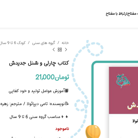
 مفتاح
ارتباط با مفتاح
خانه
گروه های سنی
کودک 6 تا 9 سال
کتاب چارلی و شنل جدیدش
تومان
21,000
📙آموزش عوامل تولید و خود کفایی
📝نویسنده: تامی دیپائولا / مترجم: زهره
👧👦مناسب گروه سنی 6 تا 9 سال
ناموجود