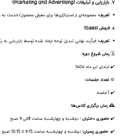
۷. بازاریابی و تبلیغات (Marketing and Advertising):
تعریف:
مجموعه‌ای از استراتژی‌ها برای معرفی محصول/خدمت به 
۸. فروش (Sales):
تعریف:
فرآیند نهایی تبدیل توجه ایجاد شده توسط بازاریابی به ی
🗓️
زمان شروع دوره:
✔️ ابتدای تیر ماه 1404
💢
تعداد جلسات:
✔️ 7جلسه
🕰️ زمان برگزاری کلاس‌ها:
✔️
حضوری دختران :
دوشنبه و چهارشنبه ساعت 8الی 9 صبح
✔️.
حضوری پسران:
دوشنبه و چهارشنبه ساعت 9:15 تا 10:15 صبح