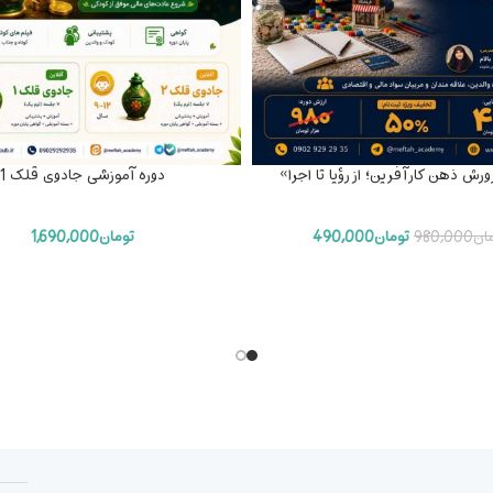
ورش ذهن کارآفرین؛ از رؤیا تا اجرا»
دوره آموزشی جادوی قلک 1
ان
980,000
تومان
490,000
تومان
1,690,000