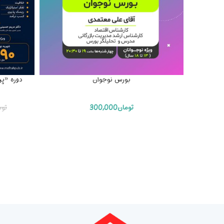
بورس نوجوان
دوره «پر
تومان
300,000
توم