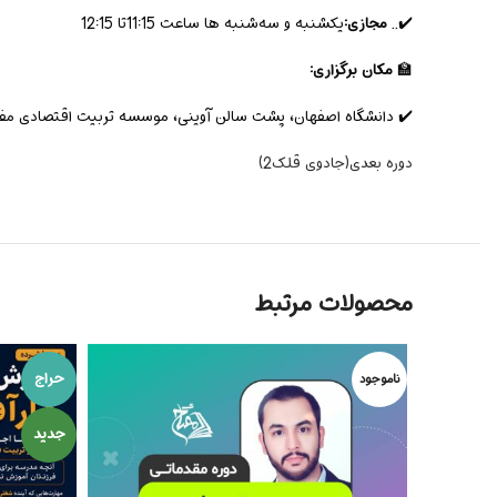
✔️..
مجازی:
یکشنبه و سه‌شنبه ها ساعت 11:15تا 12:15
🏫
مکان برگزاری:
✔️ دانشگاه اصفهان، پشت سالن آوینی، موسسه تربیت اقتصادی مف
دوره بعدی(جادوی قلک2)
محصولات مرتبط
حراج
ناموجود
جدید