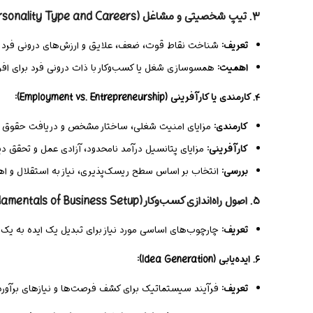
۳. تیپ شخصیتی و مشاغل (Personality Type and Careers):
تعریف:
شناخت نقاط قوت، ضعف، علایق و ارزش‌های درونی فرد (مث
اهمیت:
همسوسازی شغل یا کسب‌وکار با ذات درونی فرد برای افز
۴. کارمندی یا کارآفرینی (Employment vs. Entrepreneurship):
کارمندی:
مزایای امنیت شغلی، ساختار مشخص و دریافت حقوق ثا
کارآفرینی:
مزایای پتانسیل درآمد نامحدود، آزادی عمل و تحقق 
بررسی:
انتخاب بر اساس سطح ریسک‌پذیری، نیاز به استقلال و اه
۵. اصول راه‌اندازی کسب‌وکار (Fundamentals of Business Setup):
تعریف:
چارچوب‌های اساسی مورد نیاز برای تبدیل یک ایده به یک ن
۶. ایده‌یابی (Idea Generation):
تعریف:
فرآیند سیستماتیک برای کشف فرصت‌ها و نیازهای برآورده 