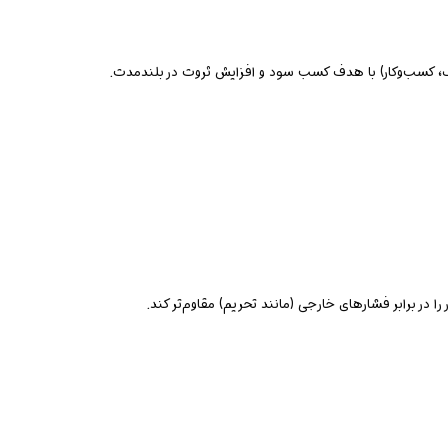
لاک، کسب‌وکار) با هدف کسب سود و افزایش ثروت در بلندمدت.
ر برابر فشارهای خارجی (مانند تحریم) مقاوم‌تر کند.