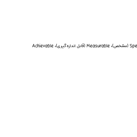
فراهم آوردن جهت و انگیزه برای اقدامات روزانه، امکان سنجش پیشرفت و اصلاح مسیر در صورت لزوم. اهداف باید SMART باشند: Specific (مشخص)، Measurable (قابل اندازه‌گیری)، Achievable