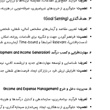
تعریف:
فرآیند جمع‌آوری اطلاعات، مقایسه گزینه‌ها و ارزیابی نیا
اهمیت:
جلوگیری از خریدهای غیرضروری، صرفه‌جویی در هزینه،
۳. هدف‌گذاری (Goal Setting):
تعریف:
تعیین مقاصد و آرمان‌های مشخص (مالی، شغلی، شخصی) و ت
اهمیت:
(دست‌یافتنی)، Relevant (مرتبط) و Time-bound (زمان‌بندی شده).
۴. مهارت‌افزایی و کسب درآمد (Skill Development and Income Generation):
تعریف:
شناسایی و توسعه مهارت‌های جدید و ارزشمند (فنی، نرم،
اهمیت:
افزایش ارزش فرد در بازار کار، ایجاد فرصت‌های شغلی جدید
۵. مدیریت دخل و خرج (Income and Expense Management):
تعریف:
فرآیند برنامه‌ریزی، سازماندهی و کنترل درآمدها و هزینه‌
اهمیت:
جلوگیری از بدهکاری، ایجاد پس‌انداز و سرمایه‌گذاری، و آ