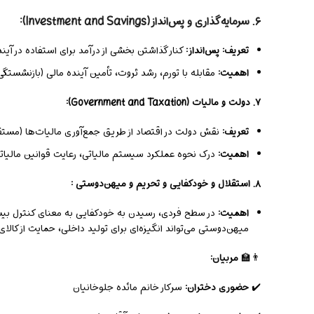
۶. سرمایه‌گذاری و پس‌انداز (Investment and Savings):
تعریف:
پس‌انداز:
کنار گذاشتن بخشی از درآمد برای استفاده در آین
اهمیت:
مقابله با تورم، رشد ثروت، تأمین آینده مالی (بازنشستگی
۷. دولت و مالیات (Government and Taxation):
تعریف:
نقش دولت در اقتصاد از طریق جمع‌آوری مالیات‌ها (مستق
اهمیت:
درک نحوه عملکرد سیستم مالیاتی، رعایت قوانین مالیاتی
۸. استقلال و خودکفایی و تحریم و میهن‌دوستی :
اهمیت:
در سطح فردی، رسیدن به خودکفایی به معنای کنترل بیشتر 
میهن‌دوستی می‌تواند انگیزه‌ای برای تولید داخلی، حمایت از کالا
👨‍🏫
مربیان:
✔️
حضوری دختران:
سرکار خانم مائده جلوخانیان