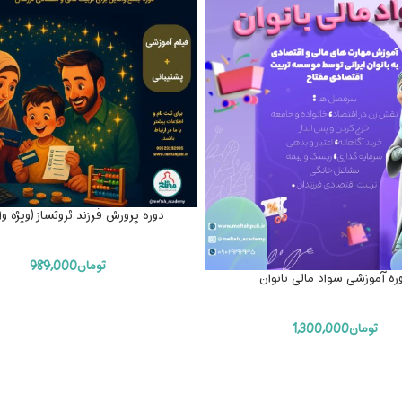
دوره پرورش فرزند ثروتساز (ویژه وا
تومان
989,000
ره آموزشی سواد مالی بانوان
تومان
1,300,000