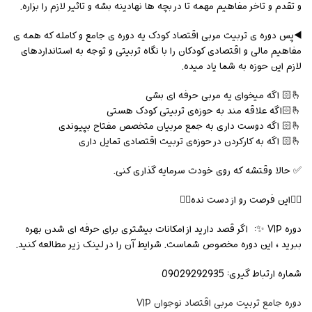
و تقدم و تاخر مفاهیم مهمه تا در بچه ها نهادینه بشه و تاثیر لازم را بزاره.
◀️پس دوره ی تربیت مربی اقتصاد کودک یه دوره ی جامع و کامله که همه ی
مفاهیم مالی و اقتصادی کودکان را با نگاه تربیتی و توجه به استانداردهای
لازم این حوزه به شما یاد میده.
🫰🏻 اگه میخوای یه مربی حرفه ای بشی
🫰🏻اگه علاقه مند به حوزه‌ی تربیتی کودک هستی
🫰🏻 اگه دوست داری به جمع مربیان متخصص مفتاح بپیوندی
🫰🏻 اگه به کارکردن در حوزه‌ی تربیت اقتصادی تمایل داری
✅ حالا وقتشه که روی خودت سرمایه گذاری کنی.
👈🏻این فرصت رو از دست نده👉🏻
دوره VIP ✨: اگر قصد دارید از امکانات بیشتری برای حرفه ای شدن بهره
ببرید ، این دوره مخصوص شماست. شرایط آن را در لینک زیر مطالعه کنید.
شماره ارتباط گیری: 09029292935
دوره جامع تربیت مربی اقتصاد نوجوان VIP