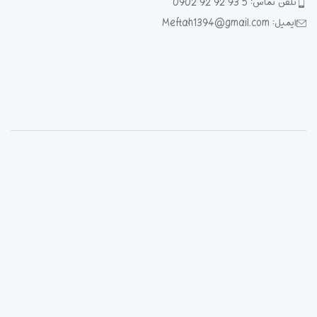
تلفن تماس: 5 93 92 92 0902
ایمیل: Meftah1394@gmail.com