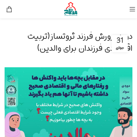
دوره پرورش فرزند ثروتساز(تربیت
31
اقتصادی فرزندان برای والدین)
جولای