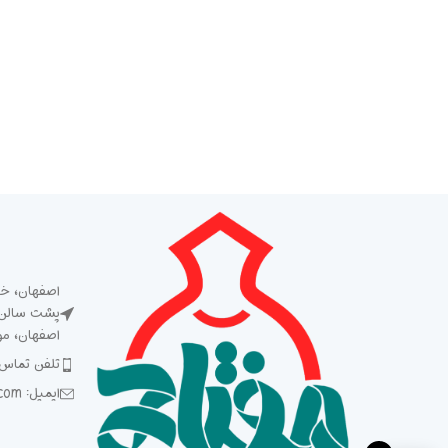
اصفهان، خی
پشت سالن ش
اصفهان، م
تلفن تماس: 5 93 92 92 2
ایمیل: Meftah1394@gmail.com