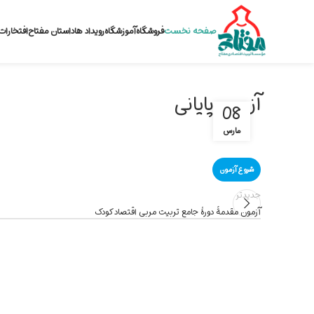
صفحه نخست
فروشگاه
آموزشگاه
رویداد ها
داستان مفتاح
افتخارات
آزمون پایانی
08
مارس
جدیدتر
آزمون مقدمۀ دورۀ جامع تربیت مربی اقتصاد کودک