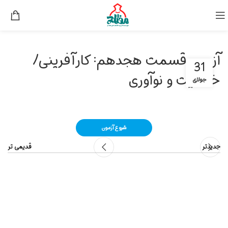
آزمون قسمت هجدهم: کارآفرینی/
31
خلاقیت و نوآوری
جولای
جدیدتر
قدیمی تر