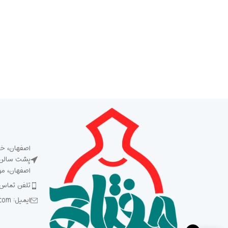
اصفهان، خی
پشت سالن ش
اصفهان، م
تلفن تماس: 5 93 92 92 2
ایمیل: Meftah1394@gmail.com