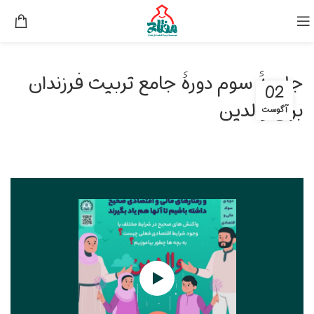
جلسۀ سوم دورۀ جامع تربیت فرزندان
02
برای والدین
آگوست