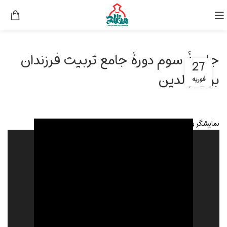
جلسۀ سوم دورۀ جامع تربیت فرزندان
27
برای والدین
فوریه
نمایشگر ویدیو